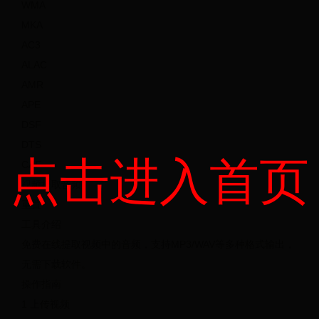
WMA
赛
MKA
AC3
ALAC
AMR
APE
DSF
DTS
点击进入首页
CAF
视频提取音频
重置
工具介绍
免费在线提取视频中的音频，支持MP3/WAV等多种格式输出，
无需下载软件。
操作指南
1️ ​上传视频