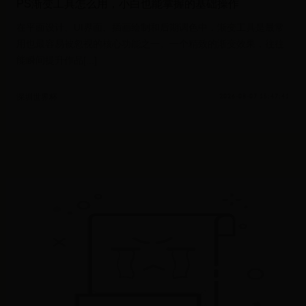
PS渐变工具怎么用，小白也能掌握的基础操作
在平面设计、UI界面、插画绘制和后期调色中，渐变工具是最常
用也最容易被忽视的核心功能之一。一个精致的渐变效果，往往
能瞬间提升作品[...]
深圳世界杯
2026-08-07 15:47:41