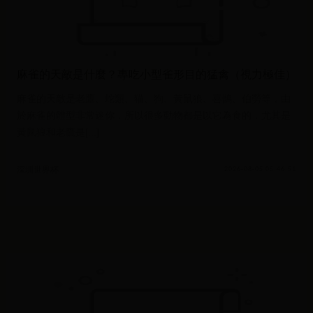
麻雀的天敵是什麼？專吃小型雀形目的猛禽（視力極佳）
麻雀的天敵是老鷹、蛇類、猫、狗、黃鼠狼、喜鵲、伯勞等，由
於麻雀的體型非常迷你，所以很多動物都是以它為食的，尤其是
黃鼠狼和老鷹是[...]
深圳世界杯
2026-08-05 05:46:51