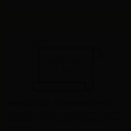
科
世
界
杯
世
界
杯
女
足
多维空间是什么意思，我们宇宙到底有多少个维度？
预
多维空间只是一种科学设想，目前还没有可靠的证据，能证明多
维空间的存在。 二十世纪以前的物理学，描述世界由三维空间和
选
一维时间组成，[...]