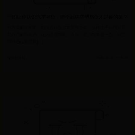
一图让你认识汽车档位，哪个品牌车型档位才是你的菜？
在汽车的江湖里，档位设计犹如繁星般多样，从传统手动挡到五
花八门的自动挡，让人眼花缭乱。今天，咱们就来盘一盘，到底
哪种档位最能戳[...]
深圳世界杯
2026-08-05 15:53:05