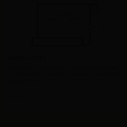
坐动车怎么订外卖？
坐高铁最怕啥？ 赶时间没空吃饭？ 或路过家乡 却吃不上熟悉的
味道？ 您可能不知道 12306设置有「网络订餐」功能 专治“吃饭
焦虑” 近期，桂[...]
深圳世界杯
2026-08-06 16:51:43