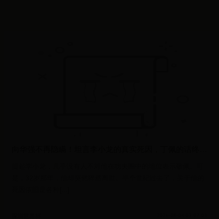
向华强不再隐瞒！坦言李小龙的真实死因，丁佩的话终于有人信了
提起李小龙，几乎没有人不对他在功夫圈中的地位表示敬佩。可
是，32岁那年，他却突然猝然离世。半个世纪过去了，关于他的
死因依旧是各种[...]
深圳世界杯
2026-08-04 03:07:03