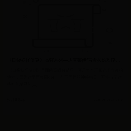
《口袋妖怪复刻》高狩系列—达克莱伊/雷希拉姆攻略分析
​ 《口袋妖怪复刻》里面的高级狩猎场一直是每个玩家追求向往的
地方，因为这里面每周都有一些不同样的神兽精灵，可能有了这
些神兽精灵的[...]
深圳世界杯
2026-08-04 17:25:14