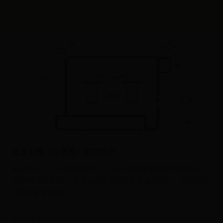
北京卫视《巨星秀》栏目简介
播出平台： 北京卫视 每周六21:35分 晚间黄金时段 节目时长：
50分钟 节目形式： 演播室访谈加现场表演 嘉宾定位： 国际国内
顶级巨星 栏目定[...]
深圳世界杯
2026-08-06 12:19:23