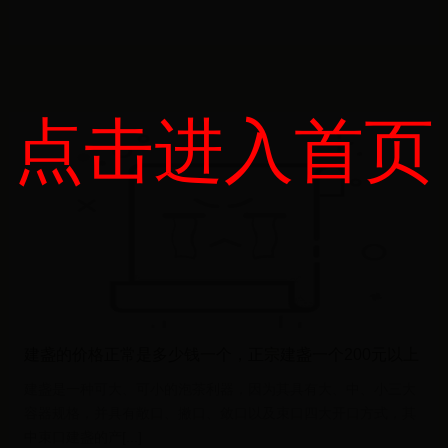
点击进入首页
建盏的价格正常是多少钱一个，正宗建盏一个200元以上
建盏是一种可大、可小的泡茶利器，因为其具有大、中、小三大
容器规格，并具有敞口、撇口、敛口以及束口四大开口方式，其
中束口建盏的产[...]