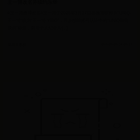
王一博改名并续约乐华
#王一博微博改名#王一博于2026年3月27日将微博昵称从"UNIQ-
王一博"改为"王一博·YIBO"，同步移除账号认证中的"UNIQ组合
成员"标签，新增个人纪录片[...]
深圳世界杯
2026-08-05 18:05:13