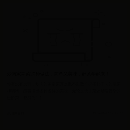
炒肉家常菜20种做法，简单又美味，赶紧学起来！
你有没有发现，炒肉的家常菜真是数不胜数？🍖搭配不同的蔬菜
和调料，能碰撞出各种各样的美味。无论是快手菜还是略复杂的
进阶菜，都能为[...]
深圳世界杯
2026-08-06 14:45:27