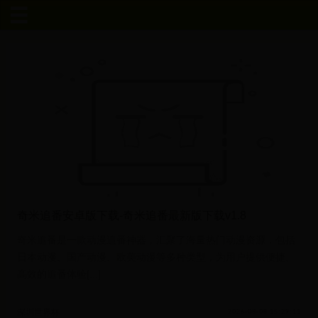
首
页
深
圳
世
界
奇米追番安卓版下载-奇米追番最新版下载v1.8
杯
奇米追番是一款动漫追番神器，汇聚了海量热门动漫资源，包括
日本动漫、国产动漫、欧美动漫等多种类型，为用户提供便捷、
张
高效的追番体验[...]
继
深圳世界杯
2026-08-08 15:29:11