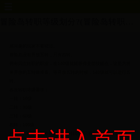
冒险岛转职等级划分?(冒险岛转职介绍)
首
页
感兴趣的玩家不要错过。
深
冒险岛没有开放五转，只有四转。
圳
拥有四次转职的职业，在140级就能获得全部技能点，这是为将
来开放的五转做准备。等开放五转的时候，140级就可以进行五
世
转。
界
各次转职等级要求：
一转：10级
杯
二转：30级
三转：60级
张
四转：100级
继
点击进入首页
神之子、林之灵两个职业不需要转职，只要达到要求的条件，