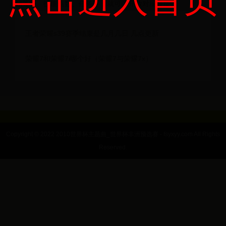
科
如等级、技能点数、任务等，就可以开放对应技能。
世
王者荣耀s39赛季结束是几月几日 几点更新
界
荣耀7和荣耀7i哪个好（荣耀7与荣耀7x）
杯
世
界
杯
Copyright © 2022 2010世界杯主题曲_世界杯非洲预选赛 - fsyxyy.com All Rights
Reserved.
女
足
预
选