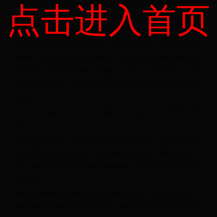
游戏。多名车手和爱好者参与制作使其具有高度模拟性与真实
赛
点击进入首页
性。玩家可在巴塞罗那街头体验自行车特技运动，同时观赏周
边环境。游戏会依据动作复杂程度给予不同分数。
滑板之城能捕捉滑板运动灵魂，有着独特风格。游戏注重动作
流畅性，玩家可借此提升滑板技巧，还能轻松操作掌握数百种
技巧组合。游戏中的环境十分逼真，会有从日出到日暮、自春
夏至秋冬的变换，玩家能够在这样的环境变换里沉浸于游戏体
验之中。
《Rocket Skates VR》是一款由EpiXR Games UG发行的VR游
戏。
Tanuki Sunset是一款画面独特的竞速休闲游戏。玩家扮演浣熊
开启紧张刺激的游戏之旅，游戏场景元素多样，浣熊动作流
畅。玩家要凭借帅气的漂移躲避障碍物，同时还要应对众多敌
人的挑战。
Wave Break能让玩家以新方式体验溜冰公园。游戏场景丰富，
涵盖从热带海滩到冰冻苔藓等地。其特色在于采用动态且高科