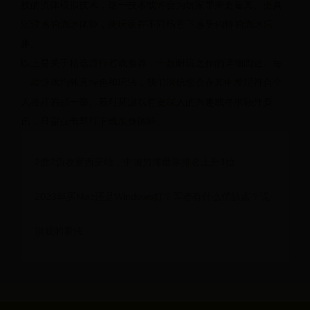
技的流体模拟技术，这一技术或许会为玩家带来更逼真、更具
沉浸感的溜冰体验，使玩家在不同场景下感受独特的溜冰乐
趣。
以上是关于精选滑行游戏推荐：十款耐玩之作的详细阐述。每
一款游戏均独具特色和玩法，我们深信您会在其中发现符合个
人喜好的那一部。若对某游戏有更深入的兴趣或寻求额外资
讯，只需点击即可下载亲身体验。
2胜2负收官西安站，中国男排世界排名上升1位
2023年买Mac还是Windows好？两者有什么优缺点？说
说我的看法