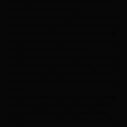
科
长污染沼泽。玩家可手握滑板或利用管道探索新的开放场所，
从而在游戏的第三维度中展开冒险之旅。
世
BIKEOUT是一款与骑行相关的软件。在软件中，用户可以骑着
界
自行车在极限赛道上驰骋。其核心功能是让用户从骑行新手逐
步成长为自由骑行的传奇人物，可能会提供不同难度等级的赛
杯
道挑战、骑行技巧提升等内容，以助力用户在骑行领域不断成
长进步，体验从初涉骑行到成为高手的过程。
世
这是一款以北极世界为背景的解谜软件。游戏场景基于网格构
界
建，玩家可在其中滑冰。游戏中有冰屋成长元素，玩家能见证
杯
自己的冰屋逐渐发展。同时，游戏的主要任务是帮助名为Siku
的朋友解决谜题，这些谜题充满了雪、吱吱声和冰块等北极特
女
色元素。
足
这是一款简单的基于物理的平台游戏。其视角可改变，玩家能
通过精确操作与动力平台组合的方式来玩关卡。早期访问版本
预
包含20个健身房风格的关卡，这些关卡中的障碍是静态的。
选
BMX The Game是Barspin Studios制作发行的自行车特技模拟