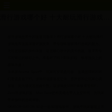
滑行游戏哪个好 十大耐玩滑行游戏推荐
首
页
探寻游戏世界中的速度与激情？滑行游戏哪个好 十大耐玩滑行
深
游戏推荐这篇深度评测文章，带你领略顶级滑行游戏的魅力。
圳
无论是流畅的操作体验，还是精心设计的关卡挑战，这里有你
不可错过的精彩之作。准备好了吗？即刻启程，畅享指尖上的
世
极限乐趣！
界
未来派Xtreme Sport中，玩家可安装悬停板，在满是障碍的科
幻赛道盘旋下行。游戏有烟雾速度记录，原声音乐让玩家心跳
杯
加速，能无缝设置扭曲分数。该游戏受1080°单板滑雪和F -
Zero等游戏启发，Max Twist把相关概念带入太空时代，为玩家
张
带来独特的游戏体验。
继
SKATOR GATOR 3D是一款3D冒险软件。游戏中玩家要阻止市