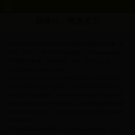
巨商M：商道天下
首
页
使用BlueStacks在Windows桌上型電腦/筆電或Mac上下載《巨
深
商M：商道天下》就可以馬上開始遊玩！而且BlueStacks還提
圳
供豐富的周邊功能，如遊戲控制、腳本、操作同步功能，可以
讓你更加輕鬆地遊玩本款遊戲。
世
全新的BlueStacks 5擁有非常優秀的遊戲效能，能夠幫助我們
界
在對戰或戰場上更好的面對敵人，高品質畫面展現能夠以最好
的狀態呈現出遊戲畫面，BlueStacks安卓模擬器可以讓我們在
杯
電腦上遊玩大部分的Android遊戲，並且模擬器會讓你感受到更
多難以置信的操控功能，這些功能可以幫助我們更好完成遊戲
张
內的任務。
继
手機上的虛擬按鍵可能對於一些玩家來說並不好操作，所以