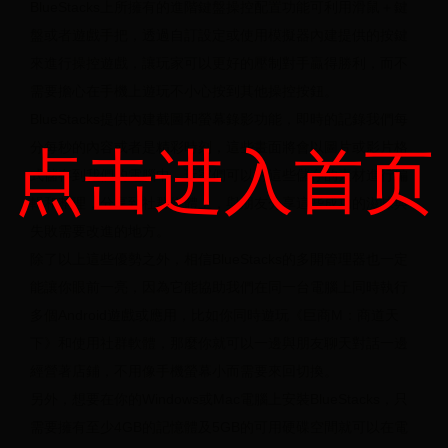
科
BlueStacks上所擁有的進階鍵盤操控配置功能可利用滑鼠＋鍵
盤或者遊戲手把，透過自訂設定或使用模擬器內建提供的按鍵
世
來進行操控遊戲，讓玩家可以更好的壓制對手贏得勝利，而不
界
需要擔心在手機上遊玩不小心按到其他操控按鈕。
BlueStacks提供內建截圖和螢幕錄影功能，即時的記錄我們每
杯
分每秒的內容或者是精彩時刻，這些畫面將會以圖片或影片格
点击进入首页
式儲存到我們的電腦中，玩家們可以對這些儲存的素材進行編
世
輯和整理，分享到社群媒體上，與朋友分享這些成功的滋味與
界
失敗需要改進的地方。
杯
除了以上這些優勢之外，相信BlueStacks的多開管理器也一定
能讓你眼前一亮，因為它能協助我們在同一台電腦上同時執行
女
多個Android遊戲或應用，比如你同時遊玩《巨商M：商道天
足
下》和使用社群軟體，那麼你就可以一邊與朋友聊天對話一邊
經營著店鋪，不用像手機螢幕小而需要來回切換。
预
另外，想要在你的Windows或Mac電腦上安裝BlueStacks，只
选
需要擁有至少4GB的記憶體及5GB的可用硬碟空間就可以在電